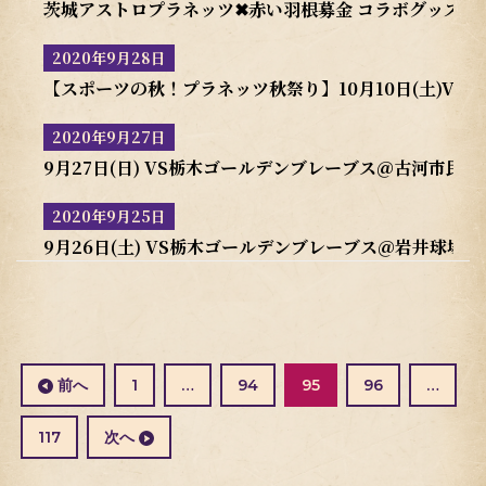
茨城アストロプラネッツ✖赤い羽根募金 コラボグッズ販
2020年9月28日
【スポーツの秋！プラネッツ秋祭り】10月10日(土)V
2020年9月27日
9月27日(日) VS栃木ゴールデンブレーブス＠古河市民球
2020年9月25日
9月26日(土) VS栃木ゴールデンブレーブス＠岩井球場
投
稿
の
固
固
固
前へ
1
…
94
95
96
…
ペ
定
定
定
ー
ペ
ペ
ペ
固
117
次へ
ジ
ー
ー
ー
定
送
ジ
ジ
ジ
ペ