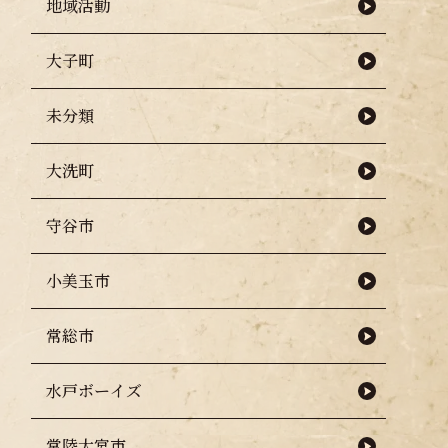
地域活動
大子町
未分類
大洗町
守谷市
小美玉市
常総市
水戸ボーイズ
常陸大宮市