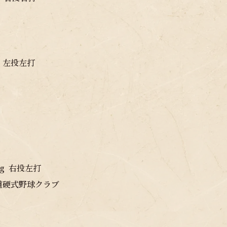
g 左投左打
kg 右投左打
海道硬式野球クラブ