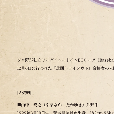
プロ野球独立リーグ・ルートインBCリーグ（Baseball 
12月6日に行われた『球団トライアウト』合格者の
[A契約]
■
山中 尭之（やまなか たかゆき）
外野手
1999年3月10日生 茨城県結城市出身 182cm 96k