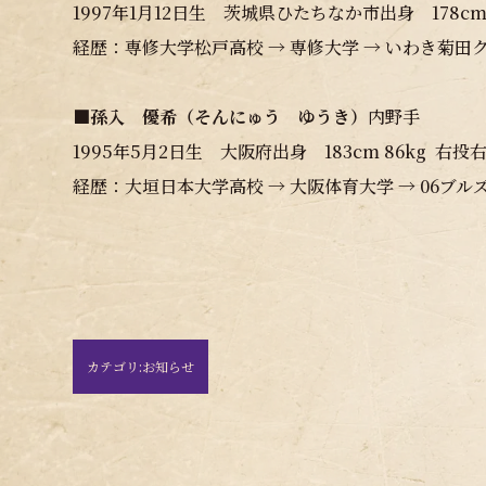
1997年1月12日生 茨城県ひたちなか市出身 178cm
経歴：専修大学松戸高校 → 専修大学 → いわき菊
■
孫入 優希（そんにゅう ゆうき）
内野手
1995年5月2日生 大阪府出身 183cm 86kg 右投
経歴：大垣日本大学高校 → 大阪体育大学 → 06ブル
カテゴリ:
お知らせ