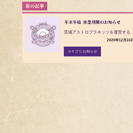
投
稿
ナ
年末年始 休業期間のお知らせ
ビ
ゲ
茨城アストロプラネッツを運営する株式会社茨城県民球団では誠に勝手
ー
2020年12月24
シ
ョ
カテゴリ:
お知らせ
ン