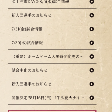
≪土浦市DAY≫8/5(水)試合情報
新入団選手のお知らせ
7/31(金)試合情報
7/30(木)試合情報
【重要】ホームゲーム入場時間変更のお知らせ（熱中症対策について）
試合中止のお知らせ
新入団選手のお知らせ
開催決定‼8月16日(日) 『牛久花火ナイター』🎇🧨