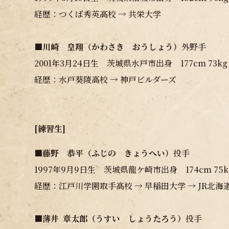
経歴：つくば秀英高校 → 共栄大学
■
川崎 皇翔（かわさき おうしょう）
外野手
2001年3月24日生 茨城県水戸市出身 177cm 73k
経歴：水戸葵陵高校 → 神戸ビルダーズ
[練習生]
■
藤野 恭平（ふじの きょうへい）
投手
1997年9月9日生 茨城県龍ケ崎市出身 174cm 75
経歴：江戸川学園取手高校 → 早稲田大学 → JR北
■
薄井 章太郎（うすい しょうたろう）
投手