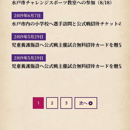
水戸市チャレンジスポーツ教室への参加（8/18）
2019年6月7日
水戸市内の小学校へ選手訪問と公式戦招待チケットの贈
2019年5月29日
児童養護施設へ公式戦主催試合無料招待カードを贈呈(水
2019年5月29日
児童養護施設へ公式戦主催試合無料招待カードを贈呈(那
投
稿
の
固
固
1
2
3
次へ
ペ
定
定
ー
ペ
ペ
ジ
ー
ー
送
ジ
ジ