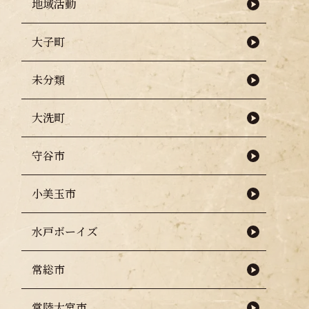
地域活動
大子町
未分類
大洗町
守谷市
小美玉市
水戸ボーイズ
常総市
常陸大宮市