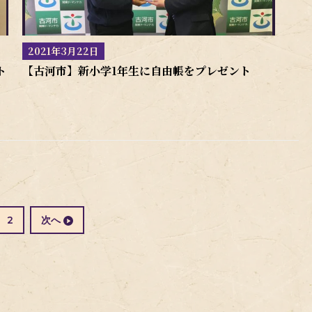
2021年3月22日
ト
【古河市】新小学1年生に自由帳をプレゼント
固
2
次へ
定
ペ
ー
ジ