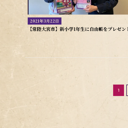
2021年3月22日
【常陸大宮市】新小学1年生に自由帳をプレゼン
投
稿
の
1
ペ
ー
ジ
送
り