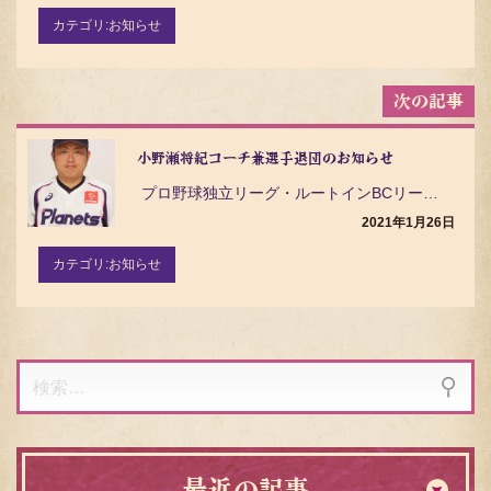
ョ
ン
カテゴリ:
お知らせ
小野瀬将紀コーチ兼選手退団のお知らせ
プロ野球独立リーグ・ルートインBCリーグ（Baseball Challenge League）の茨…
2021年1月26日
カテゴリ:
お知らせ
検
索:
最近の記事