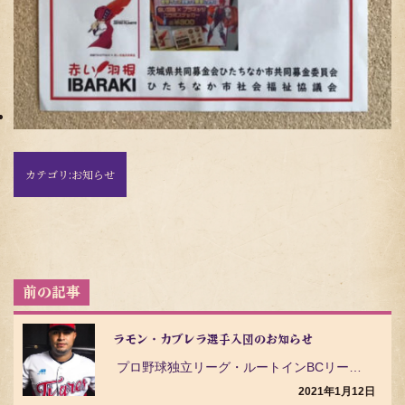
カテゴリ:
お知らせ
投
稿
ナ
ビ
ラモン・カブレラ選手入団のお知らせ
ゲ
プロ野球独立リーグ・ルートインBCリーグ（Baseball Challenge League）の茨…
ー
シ
2021年1月12日