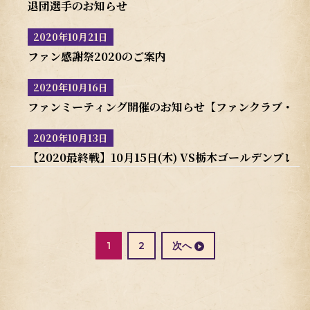
退団選手のお知らせ
2020年10月21日
ファン感謝祭2020のご案内
2020年10月16日
ファンミーティング開催のお知らせ【ファンクラブ・オ
2020年10月13日
【2020最終戦】10月15日(木) VS栃木ゴールデンブ
投
稿
の
固
1
2
次へ
ペ
定
ー
ペ
ジ
ー
送
ジ