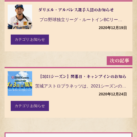
ナ
ビ
ダリエル・アルバレス選手入団のお知らせ
ゲ
プロ野球独立リーグ・ルートインBCリーグ（Baseball Challenge League）の茨…
ー
シ
2020年12月19日
ョ
ン
カテゴリ:
お知らせ
【2021シーズン】開幕日・キャンプインのお知らせ
茨城アストロプラネッツは、2021シーズンの地区割り、開幕⽇、キャンプインについて下記の通りお知らせ…
2020年12月24日
カテゴリ:
お知らせ
検