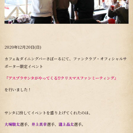
2020年12月20日(日)
カフェ＆ダイニングバーさぼーるにて、ファンクラブ・オフィシャルサ
ポーター限定イベント
『アスプラサンタがやってくる⁉クリスマスファンミーティング』
を行いました！
サンタに扮してイベントを盛り上げてくれたのは、
大場駿太
選手、
井上真幸
選手、
瀧上晶太
選手。