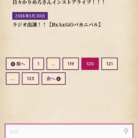
日々かりめろさんインストアライブ！！！
2018年1月30日
ラジオ出演！！【BxAxGのバカニバル】
投
稿
の
固
固
固
前へ
1
…
119
120
121
ペ
定
定
定
ー
ペ
ペ
ペ
固
…
123
次へ
ジ
ー
ー
ー
定
送
ジ
ジ
ジ
ペ
り
ー
ジ
検
索: