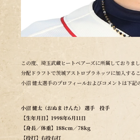
この度、埼玉武蔵ヒートベアーズに所属しておりまし
分配ドラフトで茨城アストロプラネッツに加入する
小沼 健太選手のプロフィールおよびコメントは下記
小沼 健太（おぬま けんた） 選手 投手
【生年月日】1998年6月11日
【身長／体重】188cm／78kg
【投打】右投右打