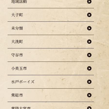
地域活動
大子町
未分類
大洗町
守谷市
小美玉市
水戸ボーイズ
常総市
常陸大宮市