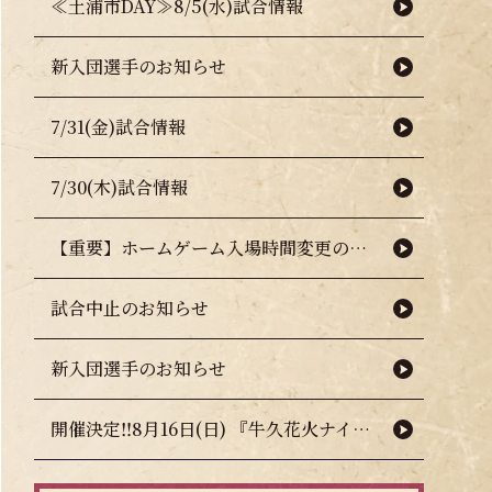
≪土浦市DAY≫8/5(水)試合情報
新入団選手のお知らせ
7/31(金)試合情報
7/30(木)試合情報
【重要】ホームゲーム入場時間変更のお知らせ（熱中症対策について）
試合中止のお知らせ
新入団選手のお知らせ
開催決定‼8月16日(日) 『牛久花火ナイター』🎇🧨