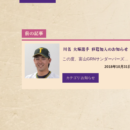
投
稿
ナ
川名 大輝選手 移籍加入のお知らせ
ビ
ゲ
この度、富山GRNサンダーバーズに所属しておりました川名 大輝選手が、 分配ドラフトで茨城アストロプ…
ー
2018年10月31
シ
ョ
カテゴリ:
お知らせ
ン