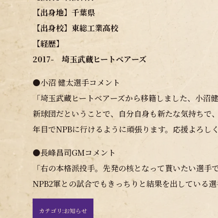
【出身地】千葉県
【出身校】東総工業高校
【経歴】
2017- 埼玉武蔵ヒートベアーズ
●小沼 健太選手コメント
「埼玉武蔵ヒートベアーズから移籍しました、小沼
新球団だということで、自分自身も新たな気持ちで、
年目でNPBに行けるように頑張ります。応援よろし
●長峰昌司GMコメント
「右の本格派投手。先発の核となって貰いたい選手
NPB2軍との試合でもきっちりと結果を出している
カテゴリ:
お知らせ