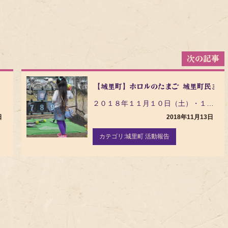
【城里町】ホロルのたまご 城里町民まつ
２０１８年１１月１０日（土）・１１日（日） 城里町の常北運動公園で開催された「城里町民まつり」にスト…
日
2018年11月13日
カテゴリ:
城里町 活動報告