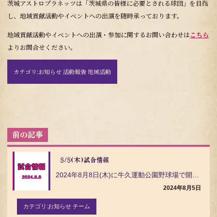
茨城アストロプラネッツは「茨城県の皆様に必要とされる球団」を目指
し、地域貢献活動やイベントへの出演を随時承っております。
地域貢献活動やイベントへの出演・参加に関するお問い合わせは
こちら
よりお問合せください。
カテゴリ:
お知らせ 活動報告 地域活動
投
稿
ナ
ビ
8/8(木)試合情報
ゲ
2024年8月8日(木)に牛久運動公園野球場で開催される埼玉武蔵ヒートベアーズとの試合ついてご案内い…
ー
シ
2024年8月5日
ョ
ン
カテゴリ:
お知らせ チーム