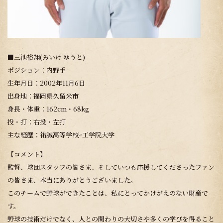
■三池裕翔(みいけ ゆうと)
ポジション：内野手
生年月日：2002年11月6日
出身地：福岡県久留米市
身長・体重：162cm・68kg
投・打：右投・左打
主な経歴：祐誠高等学校ｰ工学院大学
【コメント】
監督、球団スタッフの皆さま、そしていつも応援してくださったファン
の皆さま、本当にありがとうございました。
このチームで野球ができたことは、私にとってかけがえのない財産で
す。
野球の技術だけでなく、人との関わりの大切さや多くの学びを得ること