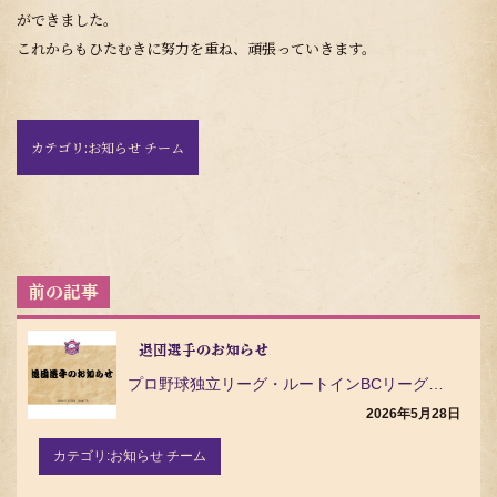
ができました。
これからもひたむきに努力を重ね、頑張っていきます。
カテゴリ:
お知らせ チーム
投
稿
ナ
ビ
退団選手のお知らせ
ゲ
プロ野球独立リーグ・ルートインBCリーグ（Baseball Challenge League）の茨城…
ー
シ
2026年5月28日
ョ
ン
カテゴリ:
お知らせ チーム