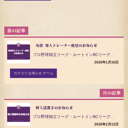
投
稿
ナ
ビ
坂田 将人トレーナー就任のお知らせ
ゲ
プロ野球独立リーグ・ルートインBCリーグ（Baseball Challenge League）の茨城…
ー
シ
2026年1月16日
ョ
ン
カテゴリ:
お知らせ チーム
新入団選手のお知らせ
プロ野球独立リーグ・ルートインBCリーグ（Baseball Challenge League）の茨城…
2026年2月12日