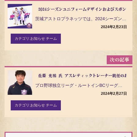
ナ
ビ
2024シーズンユニフォームデザインおよびスポンサー
ゲ
茨城アストロプラネッツでは、2024シーズンのユニフォームデザインおよびスポンサーが決定しましたので…
ー
シ
2024年2月23日
ョ
ン
カテゴリ:
お知らせ チーム
佐藤 光祐 氏 アスレティックトレーナー就任のお知ら
プロ野球独立リーグ・ルートインBCリーグ（Baseball Challenge League）の茨城…
2024年2月27日
カテゴリ:
お知らせ チーム
検