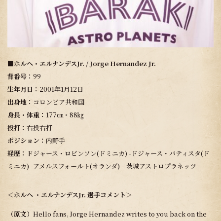
■
ホルヘ・エルナンデスJr. / Jorge Hernandez Jr.
背番号：
99
生年月日：
2001年1月12日
出身地：
コロンビア共和国
身長・体重：
177㎝・88㎏
投打：
右投右打
ポジション：
内野手
経歴：
ドジャース・ロビンソン(ドミニカ) -ドジャース・バティスタ(ド
ミニカ) -アメルスフォールト(オランダ) – 茨城アストロプラネッツ
＜ホルヘ ・エルナンデスJr. 選手コメント＞
（原文）
Hello fans, Jorge Hernandez writes to you back on the