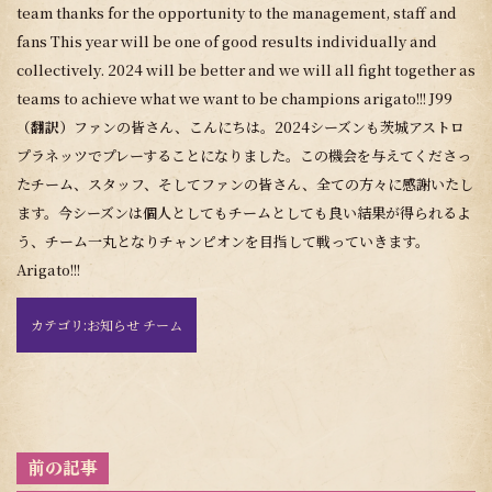
team thanks for the opportunity to the management, staff and
fans This year will be one of good results individually and
collectively. 2024 will be better and we will all fight together as
teams to achieve what we want to be champions arigato!!! J99
（翻訳）
ファンの皆さん、こんにちは。2024シーズンも茨城アストロ
プラネッツでプレーすることになりました。この機会を与えてくださっ
たチーム、スタッフ、そしてファンの皆さん、全ての方々に感謝いたし
ます。今シーズンは個人としてもチームとしても良い結果が得られるよ
う、チーム一丸となりチャンピオンを目指して戦っていきます。
Arigato!!!
カテゴリ:
お知らせ チーム
投
稿