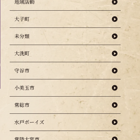
地域活動
大子町
未分類
大洗町
守谷市
小美玉市
常総市
水戸ボーイズ
常陸大宮市