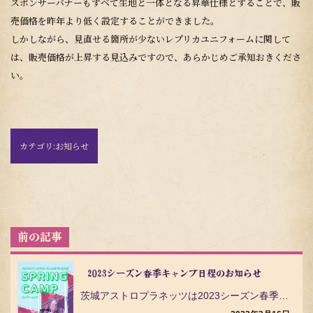
スポンサーバナーもすべて生地と一体となる昇華仕様とすることで、販
売価格を昨年より低く設定することができました。
しかしながら、見直せる箇所が少ないレプリカユニフォームに関して
は、販売価格が上昇する見込みですので、あらかじめご承知おきくださ
い。
カテゴリ:
お知らせ
投
稿
ナ
ビ
2023シーズン春季キャンプ日程のお知らせ
ゲ
茨城アストロプラネッツは2023シーズン春季キャンプ(3/9～4/3)の日程を下記の通りお知らせいた…
ー