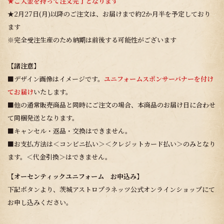
★
ご入金を持って注文完了となります
★2月27日(月)以降のご注文は、お届けまで約2か月半を予定しており
ます
※完全受注生産のため納期は前後する可能性がございます
【諸注意】
■デザイン画像はイメージです。
ユニフォームスポンサーバナーを付け
てお届け
いたします。
■他の通常販売商品と同時にご注文の場合、本商品のお届け日に合わせ
て同梱発送となります。
■キャンセル・返品・交換はできません。
■お支払方法は＜コンビニ払い＞＜クレジットカード払い＞のみとなり
ます。＜代金引換＞はできません。
【オーセンティックユニフォーム お申込み】
下記ボタンより、茨城アストロプラネッツ公式オンラインショップにて
お申し込みください。