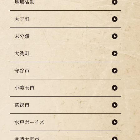
地域活動
大子町
未分類
大洗町
守谷市
小美玉市
常総市
水戸ボーイズ
常陸大宮市