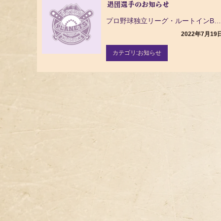
退団選手のお知らせ
ビ
ゲ
プロ野球独立リーグ・ルートインBC リーグ（ Baseball Challenge League ）…
ー
2022年7月19
シ
ョ
カテゴリ:
お知らせ
ン