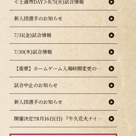
≪土浦市DAY≫8/5(水)試合情報
新入団選手のお知らせ
7/31(金)試合情報
7/30(木)試合情報
【重要】ホームゲーム入場時間変更のお知らせ（熱中症対策について）
試合中止のお知らせ
新入団選手のお知らせ
開催決定‼8月16日(日) 『牛久花火ナイター』🎇🧨