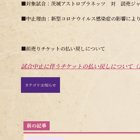
■対象試合：茨城アストロプラネッツ 対 読売ジャ
■中止理由：新型コロナウイルス感染症の影響により
■前売りチケットの払い戻しについて
試合中止に伴うチケットの払い戻しについて（20
カテゴリ:
お知らせ
投
稿
ナ