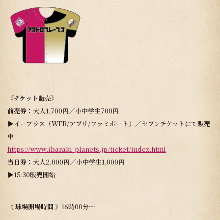
《チケット販売》
前売券：
大人1,700円／小中学生700円
▶イープラス（WEB/アプリ/ファミポート）／セブンチケットにて販売
中
https://www.ibaraki-planets.jp/ticket/index.html
当日券：
大人2,000円／小中学生1,000円
▶15:30販売開始
《 球場開場時間 》
16時00分～