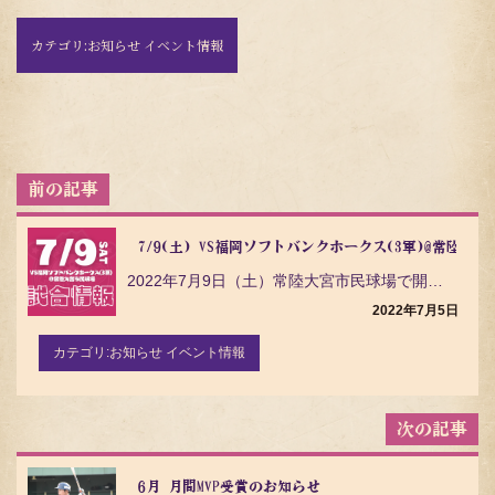
カテゴリ:
お知らせ イベント情報
投
稿
ナ
ビ
7/9(土) VS福岡ソフトバンクホークス(3軍)@常陸大宮
ゲ
2022年7月9日（土）常陸大宮市民球場で開催される 福岡ソフトバンクホークス(3軍)戦 についてご…
ー
シ
2022年7月5日
ョ
ン
カテゴリ:
お知らせ イベント情報
6月 月間MVP受賞のお知らせ