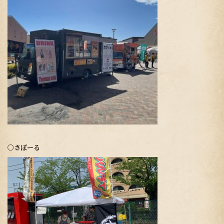
〇さぼーる