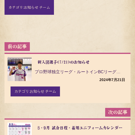
カテゴリ:
お知らせ チーム
投
稿
ナ
ビ
新入団選手(7/21)のお知らせ
ゲ
プロ野球独立リーグ・ルートインBCリーグ（Baseball Challenge League）の茨城…
ー
シ
2024年7月21日
ョ
ン
カテゴリ:
お知らせ チーム
8・9月 試合日程・着用ユニフォームカレンダー ※8/2