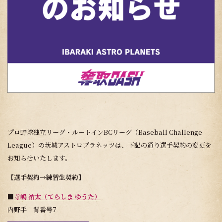
プロ野球独立リーグ・ルートインBCリーグ（Baseball Challenge
League）の茨城アストロプラネッツは、下記の通り選手契約の変更を
お知らせいたします。
【
選手契約
→
練習生契約
】
■
寺嶋 祐太（てらしま ゆうた）
内野手 背番号7