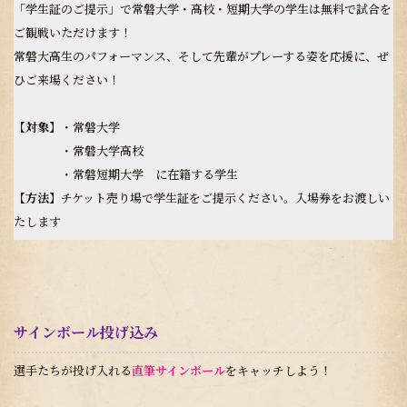
「学生証のご提示」で常磐大学・高校・短期大学の学生は無料で試合を
ご観戦いただけます！
常磐大高生のパフォーマンス、そして先輩がプレーする姿を応援に、ぜ
ひご来場ください！
【対象】
・常磐大学
・常磐大学高校
・常磐短期大学 に在籍する学生
【方法】
チケット売り場で学生証をご提示ください。入場券をお渡しい
たします
サインボール投げ込み
選手たちが投げ入れる
直筆サインボール
をキャッチしよう！