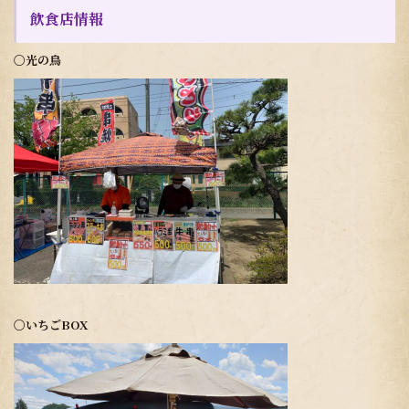
飲食店情報
〇光の鳥
〇いちごBOX