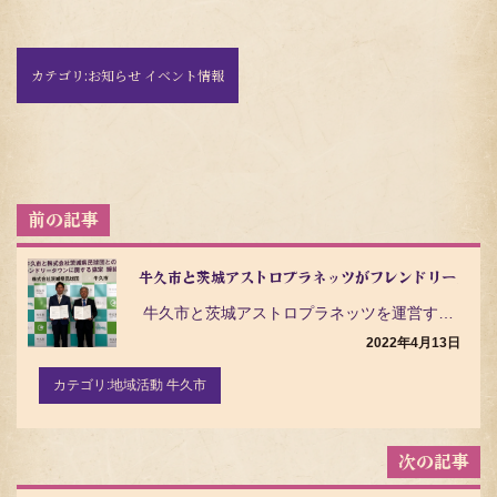
カテゴリ:
お知らせ イベント情報
投
稿
ナ
ビ
牛久市と茨城アストロプラネッツがフレンドリータウ
ゲ
牛久市と茨城アストロプラネッツを運営する株式会社茨城県民球団は、それぞれの資源を有効活用し、相互に…
ー
シ
2022年4月13日
ョ
ン
カテゴリ:
地域活動 牛久市