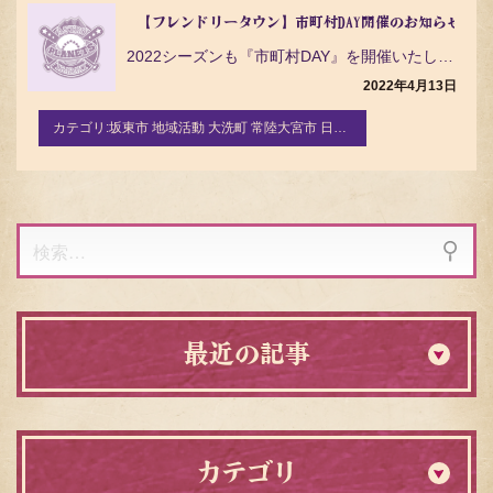
【フレンドリータウン】市町村DAY開催のお知らせ
2022シーズンも『市町村DAY』を開催いたします！ フレンドリータウン協定を締結する13市町村に『…
2022年4月13日
カテゴリ:
坂東市 地域活動 大洗町 常陸大宮市 日立市 牛久市 神栖市 笠間市 美浦村 高萩市 龍ケ崎市 つくばみらい市 古河市 土浦市
検
索:
最近の記事
カテゴリ