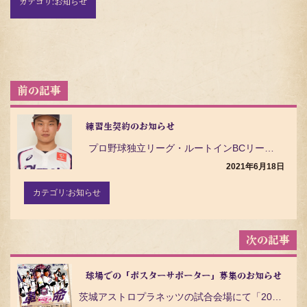
カテゴリ:
お知らせ
投
稿
ナ
ビ
練習生契約のお知らせ
ゲ
プロ野球独立リーグ・ルートインBCリーグ（Baseball Challenge League）の茨…
ー
シ
2021年6月18日
ョ
ン
カテゴリ:
お知らせ
球場での「ポスターサポーター」募集のお知らせ
茨城アストロプラネッツの試合会場にて「2021シーズン日程ポスター」のご掲示にご協力をいただける「ポ…