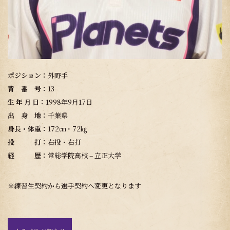
ポジション：
外野手
背 番 号：
13
生 年 月 日：
1998年9月17日
出 身 地：
千葉県
身長・体重：
172㎝・72㎏
投 打：
右投・右打
経 歴：
常総学院高校 – 立正大学
※練習生契約から選手契約へ変更となります