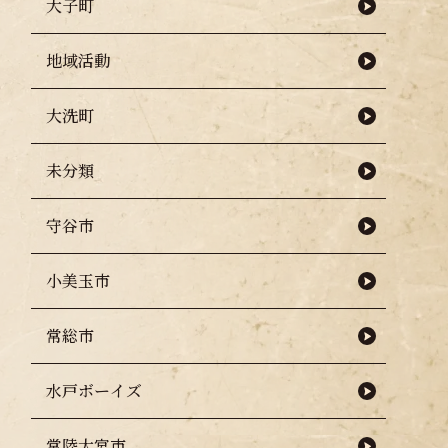
大子町
地域活動
大洗町
未分類
守谷市
小美玉市
常総市
水戸ボーイズ
常陸大宮市