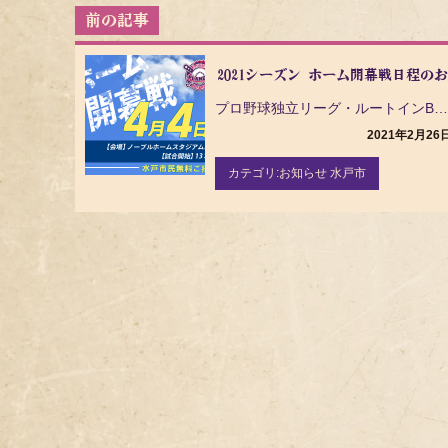
投
稿
ナ
2021シーズン ホーム開幕戦日程の
ビ
ゲ
プロ野球独立リーグ・ルートインBCリーグ（ Baseball Challenge League ）の…
ー
2021年2月26
シ
ョ
カテゴリ:
お知らせ 水戸市
ン