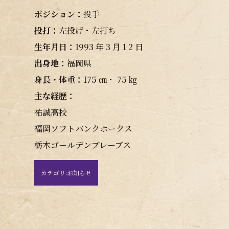
ポジション：
投手
投打：
左投げ・左打ち
生年月日：
1993 年 3 月 1 2 日
出身地：
福岡県
身長・体重：
175 ㎝・ 75 ㎏
主な経歴：
祐誠高校
福岡ソフトバンクホークス
栃木ゴールデンブレーブス
カテゴリ:
お知らせ