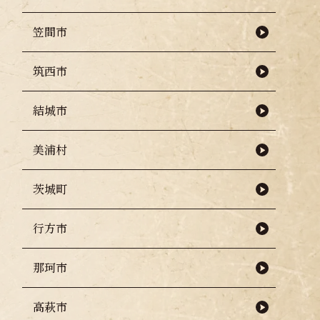
笠間市
お知らせ
筑西市
結城市
美浦村
茨城町
行方市
那珂市
高萩市