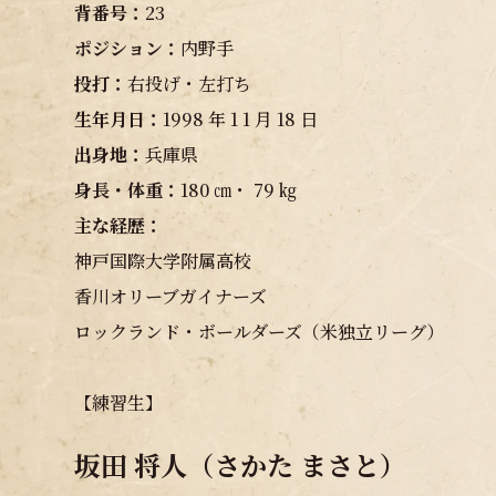
背番号：
23
ポジション：
内野手
投打：
右投げ・左打ち
生年月日：
1998 年 1 1 月 18 日
出身地：
兵庫県
身長・体重：
180 ㎝・ 79 ㎏
主な経歴：
神戸国際大学附属高校
香川オリーブガイナーズ
ロックランド・ボールダーズ（米独立リーグ）
【練習生】
坂田 将人（さかた まさと）