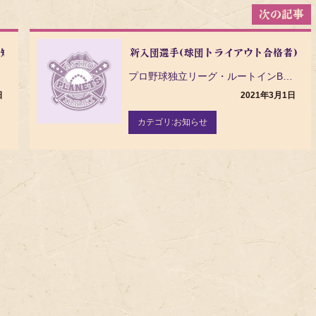
お知らせ
新入団選手(球団トライアウト合格者)の
プロ野球独立リーグ・ルートインBCリーグ（Baseball Challenge League）の茨城…
日
2021年3月1日
カテゴリ:
お知らせ