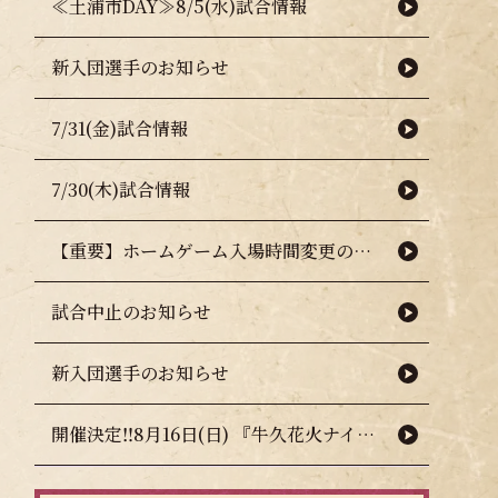
≪土浦市DAY≫8/5(水)試合情報
新入団選手のお知らせ
7/31(金)試合情報
7/30(木)試合情報
【重要】ホームゲーム入場時間変更のお知らせ（熱中症対策について）
試合中止のお知らせ
新入団選手のお知らせ
開催決定‼8月16日(日) 『牛久花火ナイター』🎇🧨