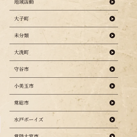
地域活動
大子町
未分類
大洗町
守谷市
小美玉市
常総市
水戸ボーイズ
常陸大宮市