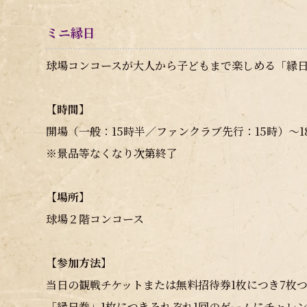
ミニ縁日
球場コンコースが大人から子どもまで楽しめる「縁
【時間】
開場（一般：15時半／ファンクラブ先行：15時）～1
※景品等なくなり次第終了
【場所】
球場２階コンコース
【参加方法】
当日の観戦チケットまたは無料招待券1枚につき7枚
「縁日券」1枚につきそれぞれ1回のゲームにチャレン