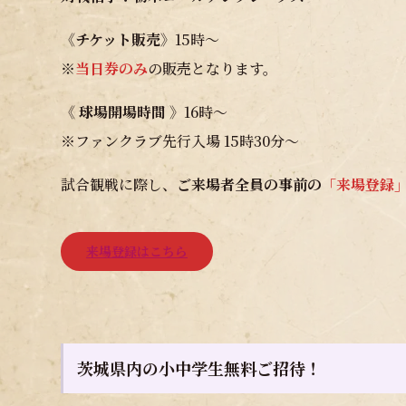
《チケット販売》
15時～
※
当日券のみ
の販売となります。
《 球場開場時間 》
16時～
※ファンクラブ先行入場 15時30分～
試合観戦に際し、
ご来場者全員の事前の
「来場登録
来場登録はこちら
茨城県内の小中学生無料ご招待！