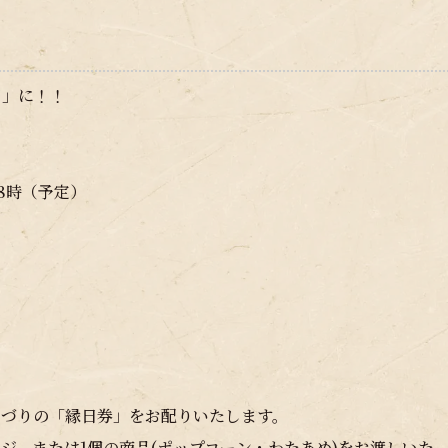
日」に！！
8時（予定）
つづりの「縁日券」をお配りいたします。
ジ、または1個の商品(ポップコーン・わたあめ)をお渡しいた