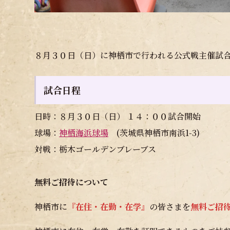
８月３０日（日）に神栖市で行われる公式戦主催試
試合日程
日時：８月３０日（日） １４：００試合開始
球場：
神栖海浜球場
(茨城県神栖市南浜1-3)
対戦：栃木ゴールデンブレーブス
無料ご招待について
神栖市に
『在住・在勤・在学』
の皆さまを
無料ご招