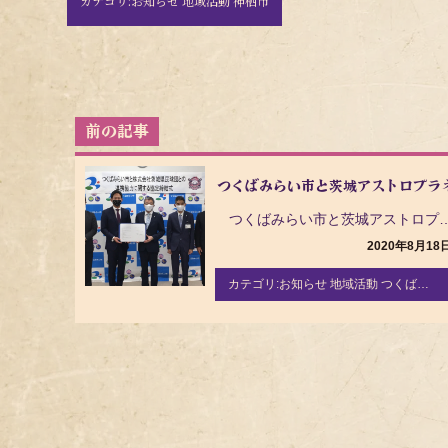
カテゴリ:
お知らせ 地域活動 神栖市
投
稿
ナ
つくばみらい市と茨城アストロプラ
ビ
ゲ
つくばみらい市と茨城アストロプラネッツを運営する株式会社茨城県民
ー
2020年8月18
シ
ョ
カテゴリ:
お知らせ 地域活動 つくばみらい市
ン