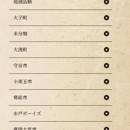
地域活動
大子町
未分類
大洗町
守谷市
小美玉市
常総市
水戸ボーイズ
常陸大宮市