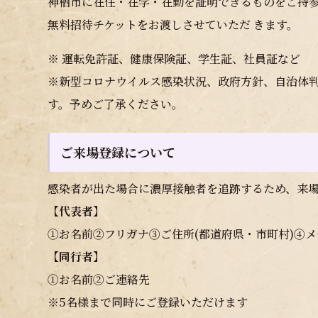
神栖市に在住・在学・在勤を証明できるものをご持
無料招待チケットをお渡しさせていただ きます。
※ 運転免許証、健康保険証、学生証、社員証など
※新型コロナウイルス感染状況、政府方針、自治体
す。予めご了承ください。
ご来場登録について
感染者が出た場合に濃厚接触者を追跡するため、来
【代表者】
①お名前②フリガナ③ご住所(都道府県・市町村)④
【同行者】
①お名前②ご連絡先
※5名様まで同時にご登録いただけます