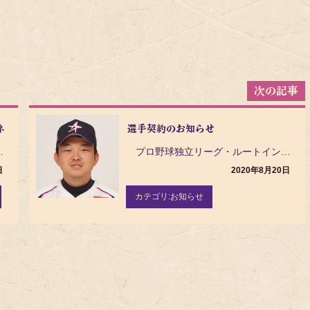
ネッツがフレンドリータウン協定を締結
選手契約のお知らせ
球団は、それぞれの資源を有効活用し…
プロ野球独立リーグ・ルートインBCリーグ（Baseball Challenge League）の茨…
日
2020年8月20日
カテゴリ:
お知らせ