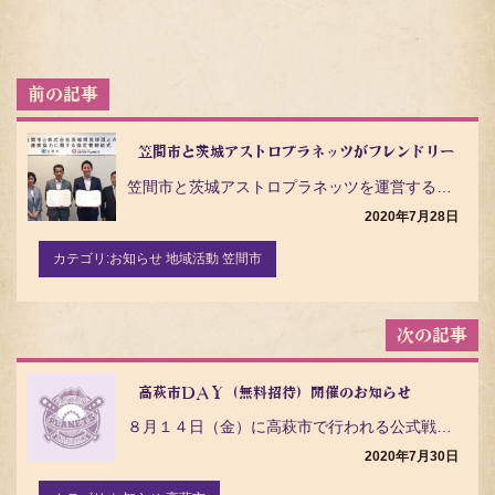
投
稿
ナ
ビ
笠間市と茨城アストロプラネッツがフレンドリータウ
ゲ
笠間市と茨城アストロプラネッツを運営する株式会社茨城県民球団は、それぞれの資源を有効活用し、相互に連…
ー
シ
2020年7月28日
ョ
ン
カテゴリ:
お知らせ 地域活動 笠間市
高萩市ＤＡＹ（無料招待）開催のお知らせ
８月１４日（金）に高萩市で行われる公式戦主催試合を『高萩市ＤＡＹ』として開催いたします。 試合日程 …
2020年7月30日