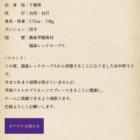
出 身 地：千葉県
投 打：右投・右打
身長・体重：175㎝・ 70㎏
ポジション：投手
経 歴：鹿島学園高校
福島レッドホープス
<コメント>
この度、福島レッドホープスから移籍することになりました谷中修斗で
す。
今まであまり結果は残せていませんが、
茨城アストロプラネッツでプレーできることに感謝し、
チームに貢献できるよう頑張ります。
応援よろしくお願いします。
カテゴリ:
お知らせ