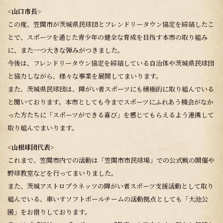
<山口市長>
この度、笠間市が茨城県民球団とフレンドリータウン協定を締結したこ
とで、スポーツを通じた青少年の健全な育成を目指す本市の取り組み
に、また一つ大きな弾みがつきました。
今後は、フレンドリータウン協定を締結している自治体や茨城県民球団
と協力しながら、様々な事業を展開してまいります。
また、茨城県民球団は、障がい者スポーツにも積極的に取り組んでいる
と聞いております。本市としても今までスポーツにふれあう機会がなか
った方たちに「スポーツができる喜び」を感じてもらえるよう連携して
取り組んでまいります。
<山根球団代表>
これまで、笠間市内での活動は「笠間市市民球場」での公式戦の開催や
野球教室などを行ってまいりました。
また、茨城アストロプラネッツの障がい者スポーツ支援活動として取り
組んでいる、車いすソフトボールチームの活動拠点としても「大池公
園」をお借りしております。