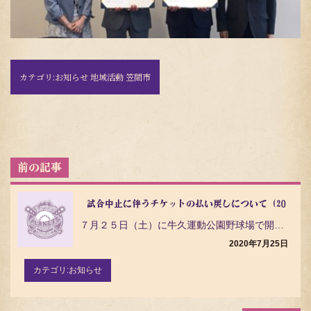
カテゴリ:
お知らせ 地域活動 笠間市
投
稿
ナ
ビ
試合中止に伴うチケットの払い戻しについて（2020年7
ゲ
７月２５日（土）に牛久運動公園野球場で開催を予定していた茨城アストロプラネッツ対埼玉武蔵ヒートベアー…
ー
シ
2020年7月25日
ョ
ン
カテゴリ:
お知らせ