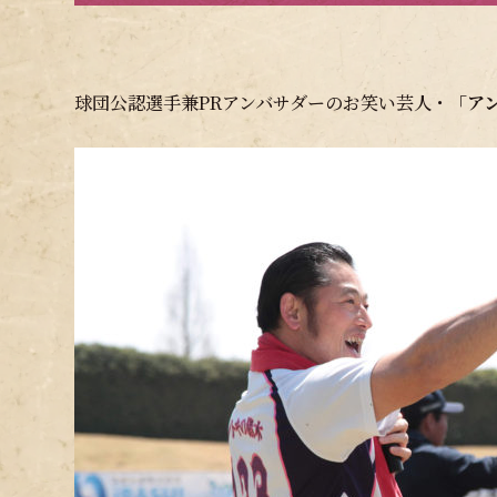
球団公認選手兼PRアンバサダーのお笑い芸人・
「ア