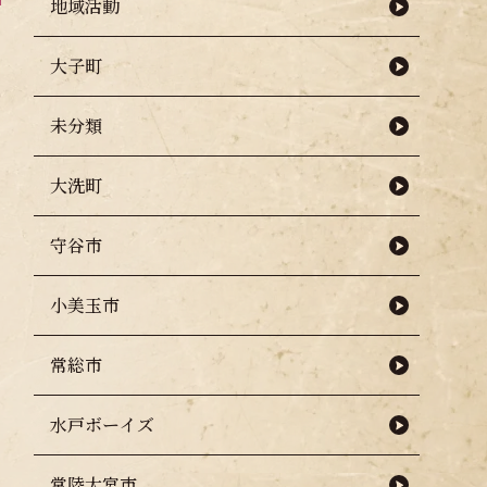
地域活動
大子町
未分類
大洗町
守谷市
小美玉市
常総市
水戸ボーイズ
常陸大宮市