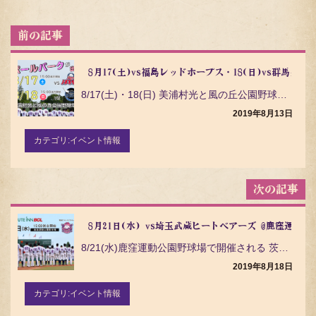
投
稿
ナ
ビ
ゲ
8/17(土)・18(日) 美浦村光と風の丘公園野球場で開催される 【ホグレルDAY】茨城アストロプ…
ー
シ
2019年8月13日
ョ
ン
カテゴリ:
イベント情報
8月21日(水) vs埼玉武蔵ヒートベアーズ @鹿窪運動
8/21(水)鹿窪運動公園野球場で開催される 茨城アストロプラネッツ VS 埼玉武蔵ヒートベアーズ …
2019年8月18日
カテゴリ:
イベント情報