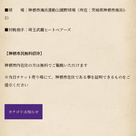
■球 場：神栖市海浜運動公園野球場（所在：茨城県神栖市南浜1-
3）
■対戦相手：埼玉武蔵ヒートベアーズ
【
神栖市民無料招待
】
神栖市内在住の方は無料でご観戦いただけます
※当日チケット売り場にて、神栖市在住である事を証明できるものをご
提示ください
カテゴリ:
お知らせ