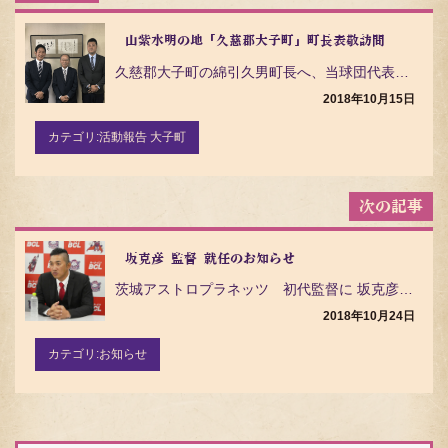
稿
ナ
ビ
山紫水明の地「久慈郡大子町」町長表敬訪問
ゲ
久慈郡大子町の綿引久男町長へ、当球団代表の山根とゼネラルマネージャーの長峰が表敬訪問いたしました。 …
ー
シ
2018年10月15日
ョ
ン
カテゴリ:
活動報告 大子町
坂克彦 監督 就任のお知らせ
茨城アストロプラネッツ 初代監督に 坂克彦氏が就任することが決定しましたので、お知らせいたします。 …
2018年10月24日
カテゴリ:
お知らせ