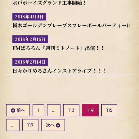
水戸ボーイズグランド工事開始！
2018年4月4日
栃木ゴールデンブレーブスプレーボールパーティーに参
2018年2月16日
FMぱるるん『週刊ミトノート』出演！！
2018年2月14日
日々かりめろさんインストアライブ！！！
投
稿
の
固
固
固
前へ
1
…
113
114
115
ペ
定
定
定
ー
ペ
ペ
ペ
固
…
117
次へ
ジ
ー
ー
ー
定
送
ジ
ジ
ジ
ペ