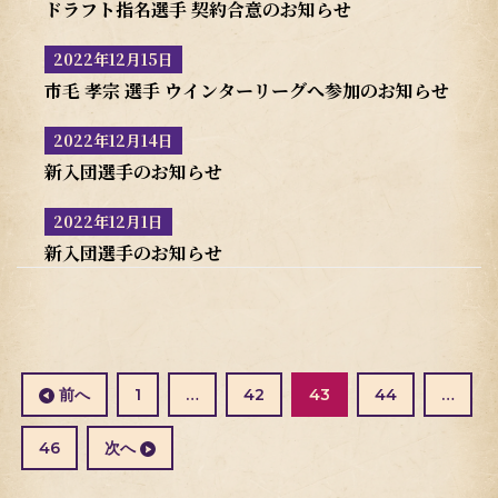
ドラフト指名選手 契約合意のお知らせ
2022年12月15日
市毛 孝宗 選手 ウインターリーグへ参加のお知らせ
2022年12月14日
新入団選手のお知らせ
2022年12月1日
新入団選手のお知らせ
投
稿
の
固
固
固
前へ
1
…
42
43
44
…
ペ
定
定
定
ー
ペ
ペ
ペ
固
46
次へ
ジ
ー
ー
ー
定
送
ジ
ジ
ジ
ペ