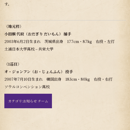
す。
《地元枠》
小田桐 代紋（おだぎり だいもん） 捕手
2003年6月2日生まれ 茨城県出身 177cm・87kg 右投・左打
土浦日本大学高校 – 共栄大学
《1巡目》
オ・ジョンフン（お・じょんふん） 投手
2007年7月10日生まれ 韓国出身 183cm・80kg 右投・右打
ソウルコンベンション高校
カテゴリ:
お知らせ チーム