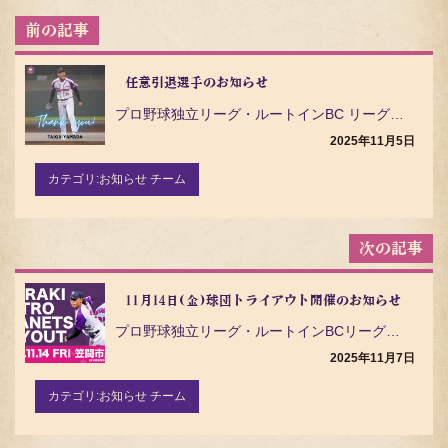
投
稿
ナ
ビ
任意引退選手のお知らせ
ゲ
プロ野球独立リーグ・ルートインBC リーグ（Baseball Challenge League）の茨…
ー
シ
2025年11月5日
ョ
ン
カテゴリ:
お知らせ チーム
11月14日(金)球団トライアウト開催のお知らせ
プロ野球独立リーグ・ルートインBCリーグ（Baseball Challenge League）の茨城…
2025年11月7日
カテゴリ:
お知らせ チーム