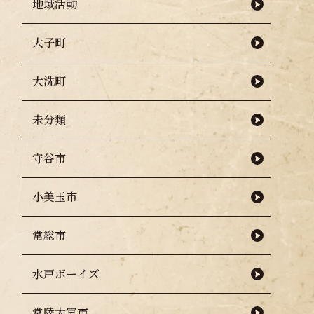
地域活動
大子町
大洗町
未分類
守谷市
小美玉市
常総市
水戸ボーイズ
常陸大宮市