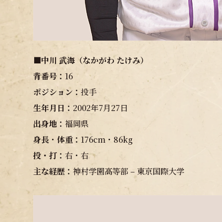
■中川 武海（なかがわ たけみ）
背番号：
16
ポジション：
投手
生年月日：
2002年7月27日
出身地
：
福岡県
身長
・
体重：
176cm・86kg
投・打：
右・右
主な経歴：
神村学園高等部 – 東京国際大学