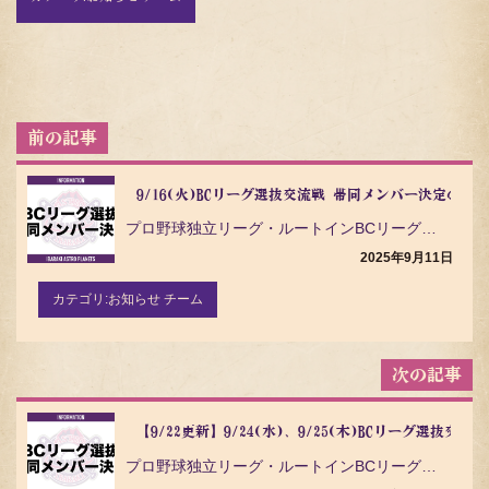
投
稿
ナ
ビ
9/16(火)BCリーグ選抜交流戦 帯同メンバー決定のお
ゲ
プロ野球独立リーグ・ルートインBCリーグ（Baseball Challenge League）の茨城…
ー
シ
2025年9月11日
ョ
ン
カテゴリ:
お知らせ チーム
【9/22更新】9/24(水)、9/25(木)BCリーグ選抜
プロ野球独立リーグ・ルートインBCリーグ（Baseball Challenge League）の茨城…