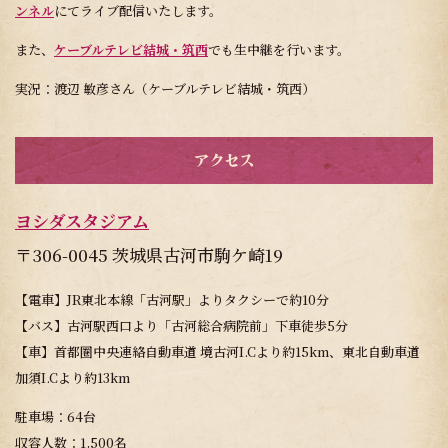
ンネル
にてライブ配信いたします。
また、
ケーブルテレビ結城・筑西
でも生中継を行います。
実況：渡辺 敏彦さん（ケーブルテレビ結城・筑西）
アクセス
ヨシダスタジアム
〒306-0045 茨城県古河市駒ケ崎19
【電車】JR東北本線「古河駅」よりタクシーで約10分
【バス】古河駅西口より「古河総合病院前」下車徒歩5分
【車】首都圏中央連絡自動車道 境古河I.Cより約15km、東北自動車道
加須I.Cより約13km
駐車場：64台
収容人数：1,500名