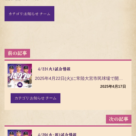
カテゴリ:
お知らせ チーム
投
稿
ナ
ビ
4/22(火)試合情報
ゲ
2025年4月22日(火)に常陸大宮市民球場で開催する、栃木ゴールデンブレーブスとの公式戦についてご…
ー
シ
2025年4月17日
ョ
ン
カテゴリ:
お知らせ チーム
4/29(火･祝)試合情報