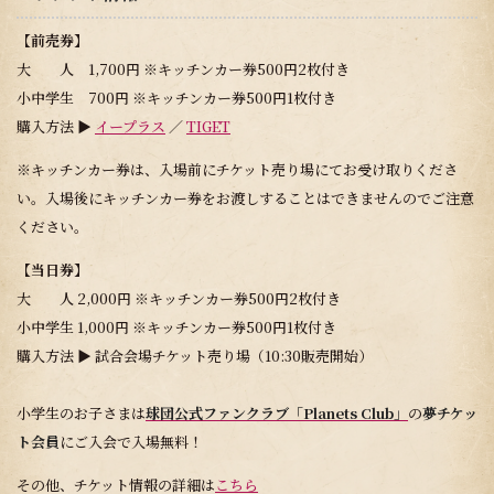
【
前売券】
大 人 1,700円 ※キッチンカー券500円​2枚付き
小中学生 700円 ※キッチンカー券500円​1枚付き
購入方法 ▶︎
イープラス
／
TIGET
※キッチンカー券は、入場前にチケット売り場にてお受け取りくださ
い。入場後にキッチンカー券をお渡しすることはできませんのでご注意
ください。
【当日券】
大 人 2,000円 ※キッチンカー券500円​2枚付き
小中学生 1,000円 ※キッチンカー券500円​1枚付き
購入方法 ▶︎ 試合会場チケット売り場（10:30販売開始）
小学生のお子さまは
球団公式ファンクラブ
「
Planets Club
」
の
夢チケッ
ト会員
にご入会で入場無料！
その他、チケット情報の詳細は
こちら