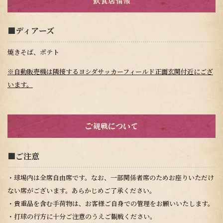
飲食店情報
■ディアーズ
焼きそば、ポテト
※自動販売機は隣接するヨシダサッカーフィールド正面玄関付近にござ
います。
ご観戦について
■ご注意
・球場内は全席自由席です。なお、一部関係者席のためお座りいただけ
ない席がございます。あらかじめご了承ください。
・貴重品を含む手荷物は、お客様ご自身での管理をお願いいたします。
・打球の行方に十分ご注意のうえご観戦ください。