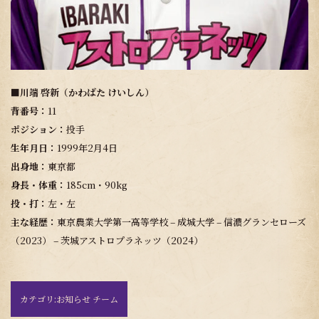
■川端 啓新（かわばた けいしん）
背番号：
11
ポジション：
投手
生年月日：
1999年2月4日
出身地
：
東京都
身長・体重：
185cm・90kg
投・打：
左・左
主な経歴：
東京農業大学第一高等学校 – 成城大学 – 信濃グランセローズ
（2023） – 茨城アストロプラネッツ（2024）
カテゴリ:
お知らせ チーム