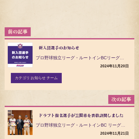
投
稿
ナ
ビ
新入団選手のお知らせ
ゲ
プロ野球独立リーグ・ルートインBCリーグ（Baseball Challenge League）の茨城…
ー
シ
2024年11月20日
ョ
ン
カテゴリ:
お知らせ チーム
ドラフト指名選手が笠間市を表敬訪問しました
プロ野球独立リーグ・ルートインBC リーグ（Baseball Challenge League）の茨…
2024年11月21日