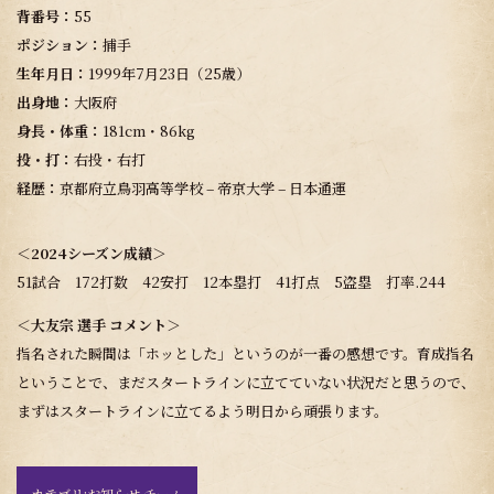
背番号：
55
ポジション：
捕手
生年月日：
1999年7月23日（25歳）
出身地：
大阪府
身長・体重：
181cm・86kg
投・打：
右投・右打
経歴：
京都府立鳥羽高等学校 – 帝京大学 – 日本通運
＜2024シーズン成績＞
51試合 172打数 42安打 12本塁打 41打点 5盗塁 打率.244
＜大友宗 選手 コメント＞
指名された瞬間は「ホッとした」というのが一番の感想です。育成指名
ということで、まだスタートラインに立てていない状況だと思うので、
まずはスタートラインに立てるよう明日から頑張ります。
カテゴリ:
お知らせ チーム