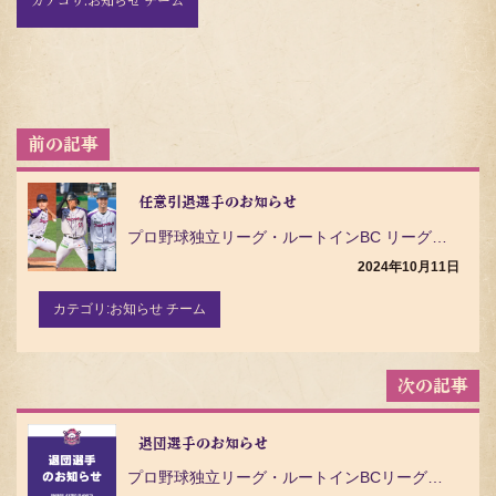
投
稿
ナ
ビ
任意引退選手のお知らせ
ゲ
プロ野球独立リーグ・ルートインBC リーグ（Baseball Challenge League）の茨…
ー
シ
2024年10月11日
ョ
ン
カテゴリ:
お知らせ チーム
退団選手のお知らせ
プロ野球独立リーグ・ルートインBCリーグ（Baseball Challenge League）の茨城…