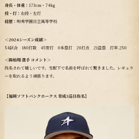
身長・体重：
173cm・74kg
投・打：
右投・左打
経歴：
明秀学園日立高等学校
＜2024シーズン成績＞
54試合 180打数 45安打 0本塁打 20打点 21盗塁 打率.250
＜陽柏翔 選手 コメント＞
指名されて嬉しいです。支配下で名前を呼ばれて驚きました。レギュラ
ーを取れるよう頑張ります。
【
福岡ソフトバンクホークス
育成3巡目指名
】