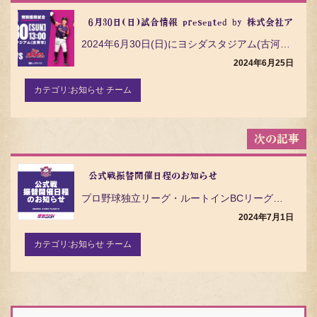
ナ
ビ
6月30日(日)試合情報 presented by 株式会社アンフ
ゲ
2024年6月30日(日)にヨシダスタジアム(古河市)で開催される福島レッドホープスとの試合ついてご…
ー
シ
2024年6月25日
ョ
ン
カテゴリ:
お知らせ チーム
公式戦振替開催日程のお知らせ
プロ野球独立リーグ・ルートインBCリーグ（Baseball Challenge League）の茨城…
2024年7月1日
カテゴリ:
お知らせ チーム
検