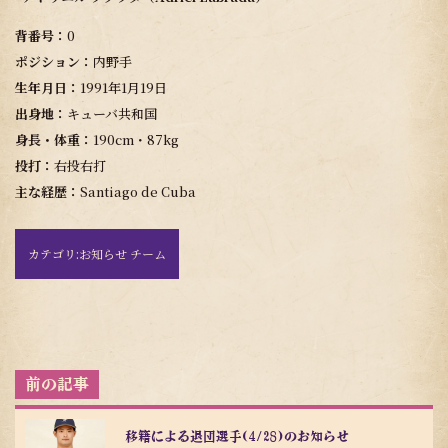
背番号：
0
ポジション：
内野手
生年月日：
1991年1月19日
出身地：
キューバ共和国
身長・体重：
190cm・87kg
投打：
右投右打
主な経歴：
Santiago de Cuba
カテゴリ:
お知らせ チーム
投
稿
ナ
ビ
移籍による退団選手(4/28)のお知らせ