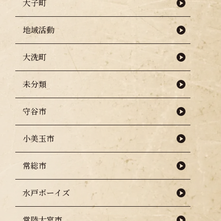
大子町
地域活動
大洗町
未分類
守谷市
小美玉市
常総市
水戸ボーイズ
常陸大宮市