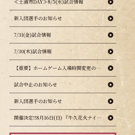
≪土浦市DAY≫8/5(水)試合情報
新入団選手のお知らせ
7/31(金)試合情報
7/30(木)試合情報
【重要】ホームゲーム入場時間変更のお知らせ（熱中症対策について）
試合中止のお知らせ
新入団選手のお知らせ
開催決定‼8月16日(日) 『牛久花火ナイター』🎇🧨