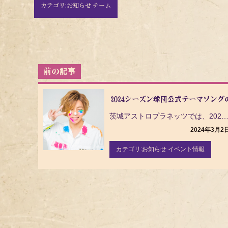
カテゴリ:
お知らせ チーム
投
稿
ナ
2024シーズン球団公式テーマソング
ビ
ゲ
茨城アストロプラネッツでは、2024シーズンの球団公式テーマソングが安達勇人さんの「茨城いやど
ー
2024年3月2
シ
ョ
カテゴリ:
お知らせ イベント情報
ン