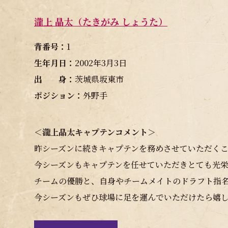
瀧上 晶太（たきがみ しょうた）
背番号：
1
生年月日：
2002年3月3日
出 身：
茨城県坂東市
ポジション：
外野手
＜瀧上晶太キャプテンコメント＞
昨シーズンに続きキャプテンを務めさせていただく
今シーズンもキャプテンを任せていただきとても光
チームの優勝と、自身やチームメイトのドラフト指
今シーズンもぜひ球場に足を運んでいただけたら嬉