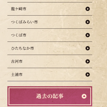
龍ケ崎市
つくばみらい市
つくば市
月30日(土)】
ひたちなか市
古河市
土浦市
過去の記事