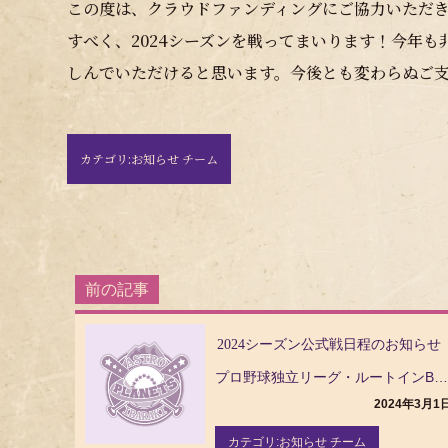
この度は、クラウドファンディングにご協力いただ
すべく、2024シーズンを戦ってまいります！今年
しんでいただけると思います。今後とも変わらぬご
カテゴリ:
お知らせ チーム
投
稿
ナ
2024シーズン公式戦日程のお知らせ（
ビ
ゲ
プロ野球独立リーグ・ルートインBCリーグ（Baseball Challenge League）の茨城…
ー
2024年3月1
シ
ョ
カテゴリ:
お知らせ チーム