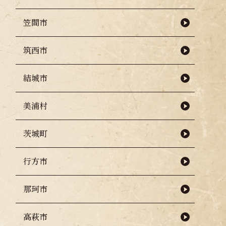
え
笠間市
筑西市
結城市
美浦村
茨城町
行方市
知らせ
那珂市
高萩市