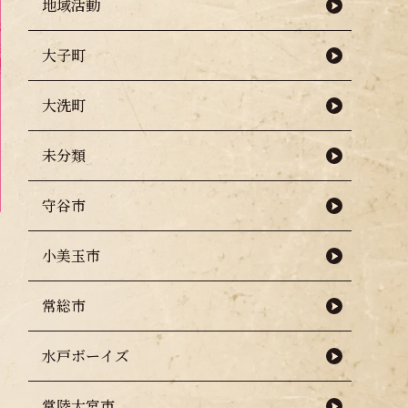
地域活動
大子町
大洗町
未分類
守谷市
小美玉市
常総市
水戸ボーイズ
常陸大宮市