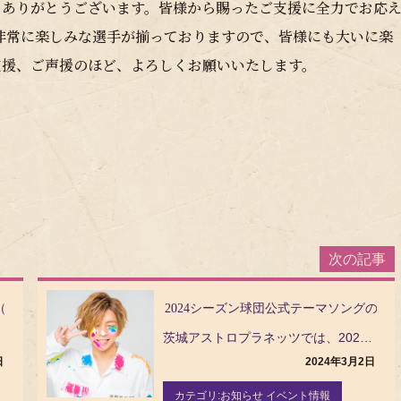
きありがとうございます。皆様から賜ったご支援に全力でお応
も非常に楽しみな選手が揃っておりますので、皆様にも大いに楽
支援、ご声援のほど、よろしくお願いいたします。
3/19更新）
2024シーズン球団公式テーマソングのお
茨城アストロプラネッツでは、2024シーズンの球団公式テーマソングが安達勇人さんの「茨城いやどうも音…
日
2024年3月2日
カテゴリ:
お知らせ イベント情報