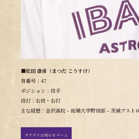
■松田 康甫（まつだ こうすけ）
背番号：47
ポジション：投手
投打：右投・右打
主な経歴：金沢高校 – 拓殖大学野球部 – 茨城アスト
カテゴリ:
お知らせ チーム