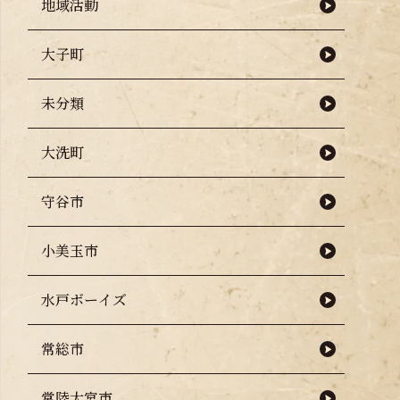
地域活動
大子町
未分類
大洗町
守谷市
小美玉市
水戸ボーイズ
常総市
常陸大宮市