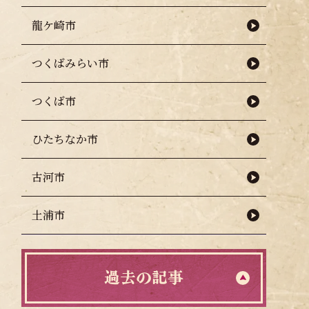
龍ケ崎市
つくばみらい市
つくば市
訪問（11/2）
ひたちなか市
古河市
土浦市
過去の記事