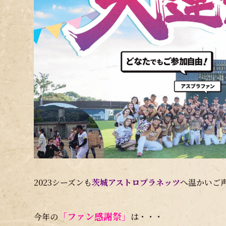
2023シーズンも
茨城アストロプラネッツ
へ温かいご
「ファン感謝祭」
今年の
は・・・