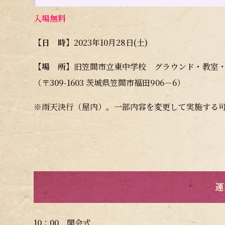
入場無料
【日 時】
2023年10月28日(土)
【場 所】
旧笠間市立東中学校 グラウンド・教室
（〒309-1603 茨城県笠間市福田906－6）
※雨天決行（屋内）。一部内容を変更して実施する
運
10：00 開会式