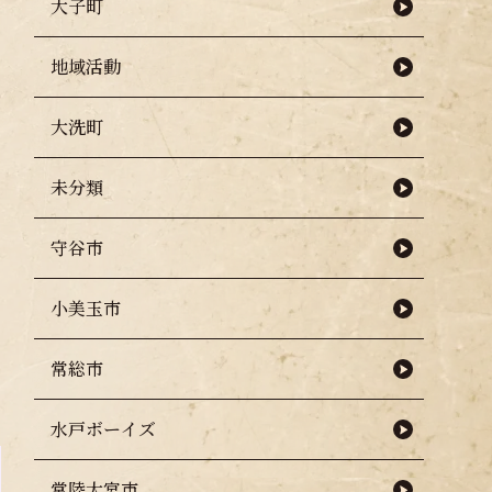
大子町
地域活動
大洗町
未分類
守谷市
小美玉市
し
常総市
水戸ボーイズ
常陸大宮市