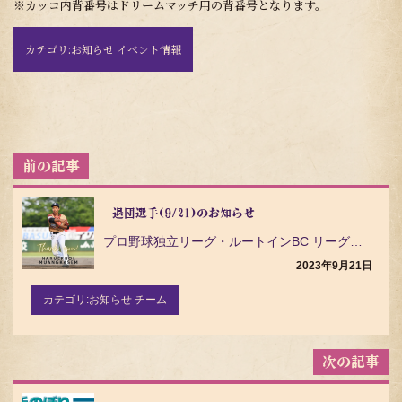
※カッコ内背番号はドリームマッチ用の背番号となります。
カテゴリ:
お知らせ イベント情報
投
稿
ナ
ビ
退団選手(9/21)のお知らせ
ゲ
プロ野球独立リーグ・ルートインBC リーグ（ Baseball Challenge League ）…
ー
シ
2023年9月21日
ョ
ン
カテゴリ:
お知らせ チーム