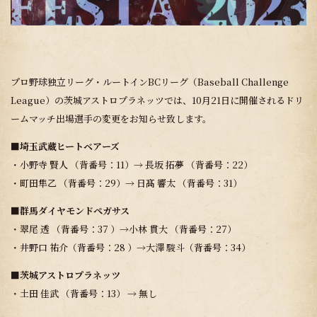
プロ野球独立リーグ・ルートインBCリーグ（Baseball Challenge
League）の茨城アストロプラネッツでは、10月21日に開催されるドリ
ームマッチ出場選手の変更をお知らせ致します。
■埼玉武蔵ヒートベアーズ
・小野寺 賢人 （背番号：11）→ 長坂 拓夢 （背番号：22）
・町田隼乙 （背番号：29）→ 日髙 響太 （背番号：31）
■群馬ダイヤモンドペガサス
・翠尾 透 （背番号：37 ）→小林 貫大 （背番号：27）
・井野口 祐介（背番号：28 ）→大澤 駿斗（背番号：34）
■茨城アストロプラネッツ
・土田 佳武 （背番号：13） → 無し