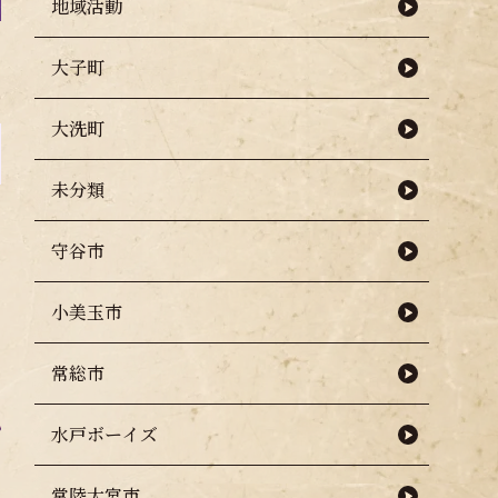
地域活動
大子町
大洗町
未分類
守谷市
小美玉市
常総市
水戸ボーイズ
常陸大宮市