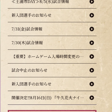
≪土浦市DAY≫8/5(水)試合情報
新入団選手のお知らせ
7/31(金)試合情報
7/30(木)試合情報
【重要】ホームゲーム入場時間変更のお知らせ（熱中症対策について）
試合中止のお知らせ
新入団選手のお知らせ
開催決定‼8月16日(日) 『牛久花火ナイター』🎇🧨