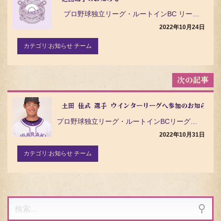
ゲ
プロ野球独立リーグ・ルートインBC リーグ（ Baseball Challenge League …
ー
シ
2022年10月24日
ョ
ン
カテゴリ:
お知らせ チーム
土田 佳武 選手 ウインターリーグへ参加のお知らせ
プロ野球独立リーグ・ルートインBCリーグ（Baseball Challenge League）の茨城…
2022年10月31日
カテゴリ:
お知らせ チーム
検
索: