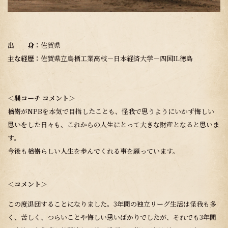
出 身：
佐賀県
主な経歴：
佐賀県立鳥栖工業高校－日本経済大学－四国IL徳島
＜巽コーチ コメント＞
楢嵜がNPBを本気で目指したことも、怪我で思うようにいかず悔しい
思いをした日々も、これからの人生にとって大きな財産となると思いま
す。
今後も楢嵜らしい人生を歩んでくれる事を願っています。
＜コメント＞
この度退団することになりました。3年間の独立リーグ生活は怪我も多
く、苦しく、つらいことや悔しい思いばかりでしたが、それでも3年間