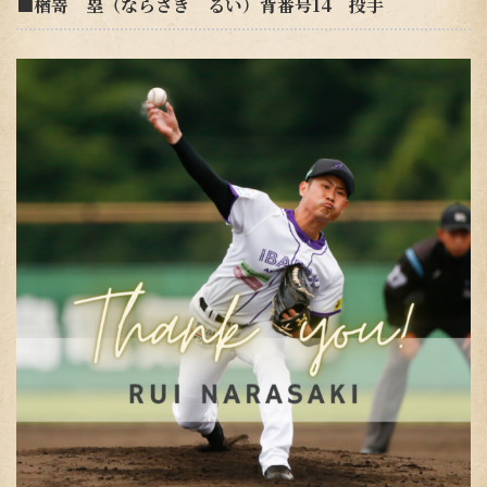
■
楢嵜 塁（ならさき るい）背番号14 投手