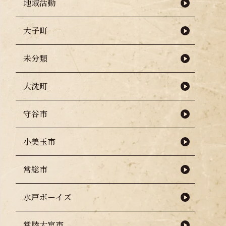
地域活動
大子町
未分類
大洗町
守谷市
小美玉市
常総市
水戸ボーイズ
常陸大宮市