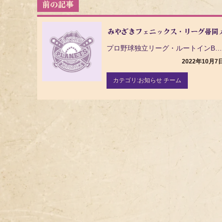
投
稿
ナ
みやざきフェニックス・リーグ帯同
ビ
ゲ
プロ野球独立リーグ・ルートインBC リーグ（ Baseball Challenge League ）…
ー
2022年10月7
シ
ョ
カテゴリ:
お知らせ チーム
ン