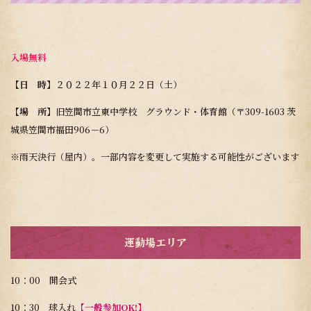
入場無料
【日 時】
２０２２年１０月２２日（土）
【場 所】
旧笠間市立東中学校 グラウンド・体育館（〒309-1603 茨
城県笠間市福田906－6）
※雨天決行（屋内）。一部内容を変更して実施する可能性がございます
運動場エリア
10：00 開会式
10：30 球入れ
【一般参加OK!】