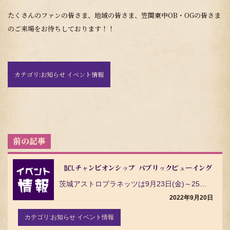
たくさんのファンの皆さま、地域の皆さま、笠間東中OB・OGの皆さま
のご来場をお待ちしております！！
カテゴリ:
お知らせ イベント情報
投
稿
ナ
ビ
BCLチャンピオンシップ パブリックビューイング開催
ゲ
茨城アストロプラネッツは9月23日(金)～25日(日)に行われるBCLチャンピオンシップ（VS信濃グ…
ー
シ
2022年9月20日
ョ
ン
カテゴリ:
お知らせ イベント情報