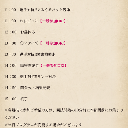
11：00 選手対抗‼ぐるぐるバット競争
11：00 おにごっこ
【一般参加OK!】
12：00 お昼休み
13：00 〇×クイズ
【一般参加OK!】
13：30 選手対抗‼障害物競走
14：00 障害物競走
【一般参加OK!】
14：30 選手対抗‼リレー対決
14：50 閉会式・結果発表
15：00 終了
※各競技に参加ご希望の方は、競技開始の10分前に本部関前にお集まり
ください
※当日プログラムが変更する場合がございます