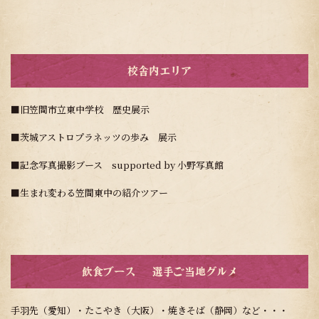
校舎内エリア
■旧笠間市立東中学校 歴史展示
■茨城アストロプラネッツの歩み 展示
■記念写真撮影ブース supported by 小野写真館
■生まれ変わる笠間東中の紹介ツアー
飲食ブース – 選手ご当地グルメ
手羽先（愛知）・たこやき（大阪）・焼きそば（静岡）など・・・