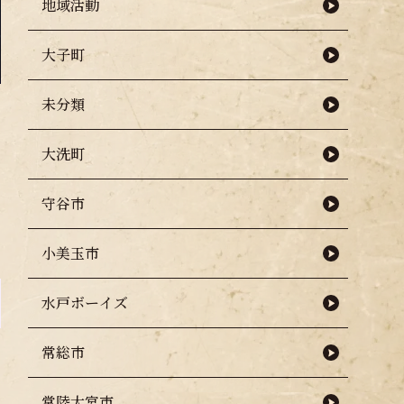
地域活動
大子町
未分類
大洗町
守谷市
小美玉市
水戸ボーイズ
常総市
常陸大宮市