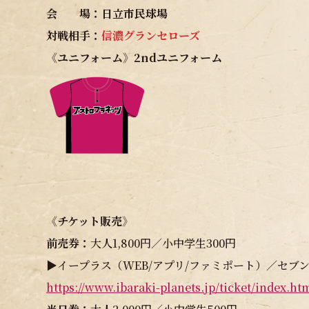
会 場：日立市民球場
対戦相手：
信濃グランセローズ
《ユニフォーム》2ndユニフォーム
《チケット販売》
前売券：
大人1,800円／小中学生300円
▶イープラス（WEB/アプリ/ファミポート）／セブ
https://www.ibaraki-planets.jp/ticket/index.ht