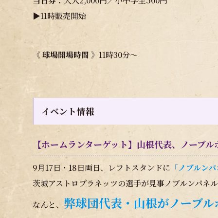
当日券：
大人2,000円／小中学生500円
▶11時販売開始
《 球場開場時間 》
11時30分～
イベント情報
【ホームランターゲット】山根代表、ノーブル
9月17日・18日両日、レフトスタンドに
「ノブルンパ
茨城アストロプラネッツの選手が見事ノブルンパネ
弊球団代表・山根がノーブル
なんと、