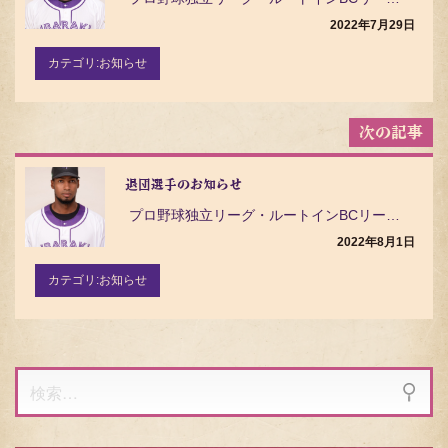
ー
シ
2022年7月29日
ョ
ン
カテゴリ:
お知らせ
退団選手のお知らせ
プロ野球独立リーグ・ルートインBCリーグ（Baseball Challenge League）の茨…
2022年8月1日
カテゴリ:
お知らせ
検
索: