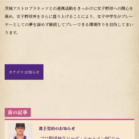
茨城アストロプラネッツとの連携活動をきっかけに女子野球への関心を
高め、女子野球界をさらに盛り上げることにより、女子中学生がプレー
ヤーとしての夢を諦めず継続してプレーできる環境作りを目指してまい
ります。
カテゴリ:
お知らせ
投
稿
ナ
ビ
選手契約のお知らせ
ゲ
プロ野球独立リーグ・ルートインBCリーグ（Baseball Challenge League）の茨…