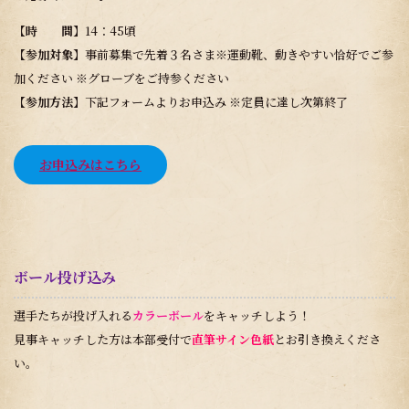
【時 間】
14：45頃
【参加対象】
事前募集で先着３名さま※運動靴、動きやすい恰好でご参
加ください ※グローブをご持参ください
【参加方法】
下記フォームよりお申込み ※定員に達し次第終了
お申込みはこちら
ボール投げ込み
選手たちが投げ入れる
カラーボール
をキャッチしよう！
見事キャッチした方は本部受付で
直筆サイン色紙
とお引き換えくださ
い。