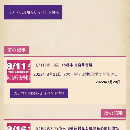
カテゴリ:
お知らせ イベント情報
投
稿
ナ
ビ
8/11(木・祝) VS栃木 @岩井球場
ゲ
2022年8月11日（木・祝）岩井球場で開催される 栃木ゴールデンブレーブス戦 についてご案内いたし…
ー
シ
2022年7月28日
ョ
ン
カテゴリ:
お知らせ イベント情報
8/16(火) VS埼玉 @美浦村光と風の丘公園野球場